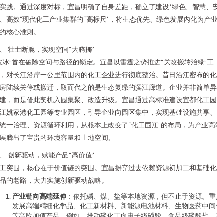
实践。通过深度对标，宜昌明确了自身差距，确立了建设“绿色、智慧、
、高效”现代化工产业集群的“高标尺”，将生态优先、绿色发展内化为产
的核心准则。
、 壮士断腕，实现空间“大腾挪”
破冰”首在破除空间与路径的锁定。宜昌以雷霆之势推进“关改搬转治绿”工
，对长江沿岸一公里范围内的化工企业进行彻底整治。昔日沿江密布的化
房陆续关停或搬迁，取而代之的是生态复绿的滨江廊道。企业并非简单异
建，而是借此契机入园集聚、改造升级。宜昌通过高标准建设宜都化工园
江姚家港化工园等专业园区，引导企业向园区集中，实现基础设施共享、
统一治理、资源循环利用，从根本上改变了“化工围江”的布局，为产业高
展腾出了宝贵的环境容量和土地空间。
、 创新驱动，赋能产品“高价值”
工突围，核心在于价值链的突围。宜昌摒弃过去依赖资源初加工和基础化
品的老路，大力实施创新驱动战略。
产业链向高端延伸
：依托磷、煤、盐等本地资源，但不止于资源。重
发展高端精细化学品、化工新材料、新能源电池材料、生物医药中间
等高附加值产品。例如，推动磷化工向电子级磷酸、食品级磷酸盐、