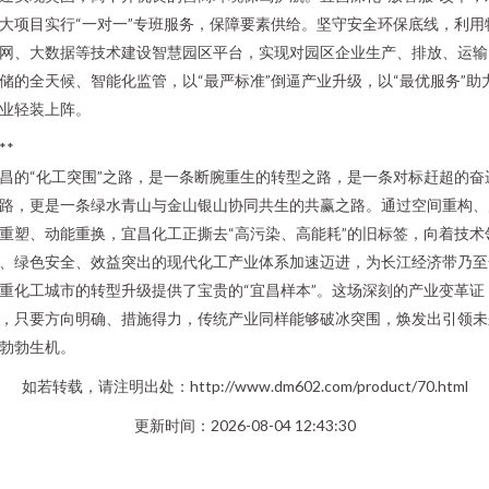
大项目实行“一对一”专班服务，保障要素供给。坚守安全环保底线，利用
网、大数据等技术建设智慧园区平台，实现对园区企业生产、排放、运输
储的全天候、智能化监管，以“最严标准”倒逼产业升级，以“最优服务”助
业轻装上阵。
**
昌的“化工突围”之路，是一条断腕重生的转型之路，是一条对标赶超的奋
路，更是一条绿水青山与金山银山协同共生的共赢之路。通过空间重构、
重塑、动能重换，宜昌化工正撕去“高污染、高能耗”的旧标签，向着技术
、绿色安全、效益突出的现代化工产业体系加速迈进，为长江经济带乃至
重化工城市的转型升级提供了宝贵的“宜昌样本”。这场深刻的产业变革证
，只要方向明确、措施得力，传统产业同样能够破冰突围，焕发出引领未
勃勃生机。
如若转载，请注明出处：http://www.dm602.com/product/70.html
更新时间：2026-08-04 12:43:30