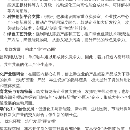
能源正极材料等方向升级；推动煤化工向高性能合成材料、可降解材
等方向拓展。
科技创新平台支撑
：积极引进和建设国家重点实验室、企业技术中心
产业创新联盟，推动产学研用深度融合。鼓励企业加大研发投入，攻
关键核心技术，实现从“制造”到“智造”的转变。
绿色工艺升级
：强制淘汰落后产能和工艺，推广绿色低碳技术和清洁
产方法，降低能耗物耗，从源头减少污染，提升产品的绿色竞争力。
、 集群发展，构建产业“生态圈”
昌深刻认识到，单打独斗难以形成持久竞争力。因此，着力打造内循环顺
、共生共赢的化工产业生态圈。
化产业链耦合
：在园区内精心布局，使上游企业的产品或副产品成为下游
的原料，形成“资源—产品—再生资源”的循环链条，极大提升了资源利用
和整体效益。
育龙头与专精特新
：既支持龙头企业做大做强，发挥链主带动作用；也培
批在细分领域掌握独门绝技的“专精特新”和“小巨人”企业，形成大中小企
通发展的生动局面。
动“化工+”融合发展
：促进化工与新能源、新材料、生物医药、节能环保
略性新兴产业的交叉融合，催生新的增长点。
、 优化环境，筑牢发展“硬支撑”
速实现突围，离不开优良的营商环境保驾护航。宜昌深化“放管服”改革，